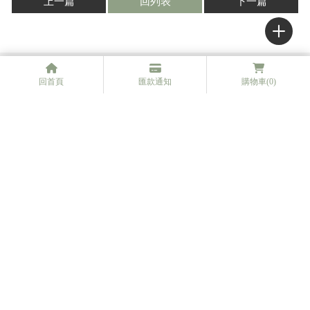
上一篇
回列表
下一篇
回首頁
匯款通知
購物車
(0)
6/29 頌缽音療-空缽寂人-台中
頌缽療癒/台中頌缽音療/台中
頌缽課程