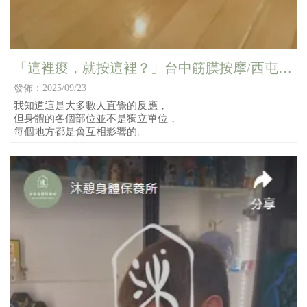
「這裡痠，就按這裡？」台中筋膜按摩/西屯區
筋膜按摩
發佈：2025/09/23
我知道這是大多數人直覺的反應，
但身體的各個部位並不是獨立單位，
每個地方都是會互相影響的。